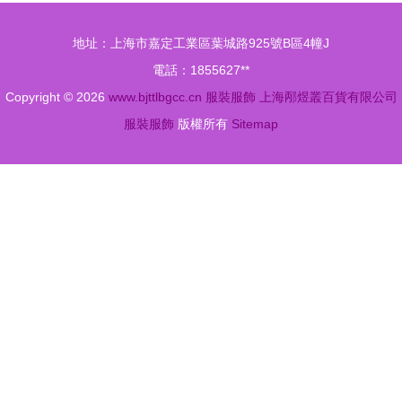
準呈現（含
高清JPG圖
地址：上海市嘉定工業區葉城路925號B區4幢J
繪制教程）
片
電話：1855627**
500622777
Copyright © 2026
www.bjttlbgcc.cn
服裝服飾
上海邴煜叢百貨有限公司
服裝服飾
版權所有
Sitemap