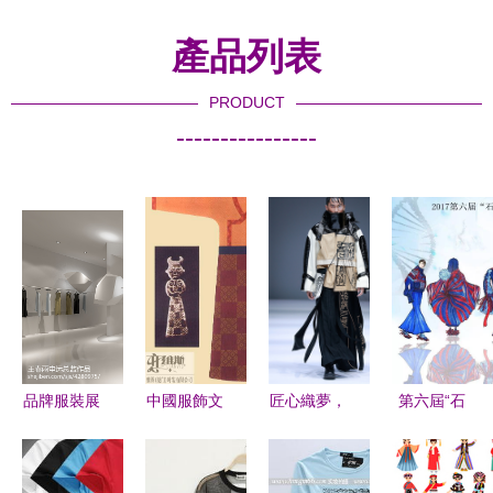
產品列表
PRODUCT
----------------
品牌服裝展
中國服飾文
匠心織夢，
第六屆“石
廳
化巡禮 從
時尚長安
獅杯”全國
_3144826
傳統到現代
——西安工
高校畢業生