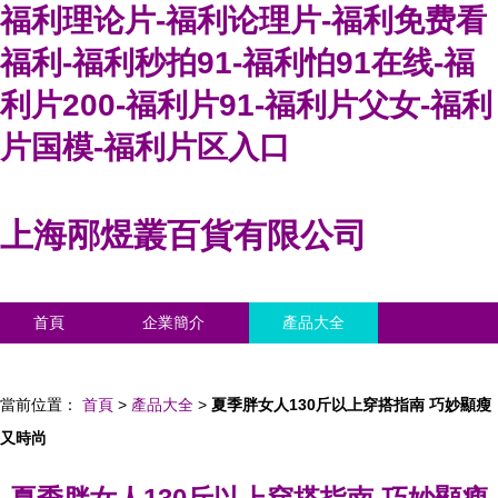
福利理论片-福利论理片-福利免费看
福利-福利秒拍91-福利怕91在线-福
利片200-福利片91-福利片父女-福利
片国模-福利片区入口
上海邴煜叢百貨有限公司
首頁
企業簡介
產品大全
聯系我們
企業信息
訪客留言
當前位置：
首頁
>
產品大全
>
夏季胖女人130斤以上穿搭指南 巧妙顯瘦
又時尚