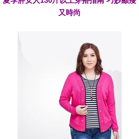
夏季胖女人130斤以上穿搭指南 巧妙顯瘦
又時尚