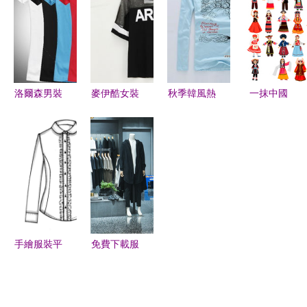
設計本裝修
的華裳演變
程大學服裝
服裝設計大
效果圖解
與藝術設計
賽入圍名單
析，演繹服
學院2018
及效果圖首
飾空間美學
畢業作品發
發
布會
洛爾森男裝
麥伊酷女裝
秋季韓風熱
一抹中國
精湛工藝與
潮流風向
潮 少女裝
紅，一襲旗
時尚品味，
標，你的專
與少男裝批
袍韻 喚醒
定義都市紳
屬時尚指南
發攻略及市
東方美學的
士新風尚
場趨勢分析
時尚經典
手繪服裝平
免費下載服
面款式圖
裝實體店室
1:1對照 從
內設計圖片
零開始到精
素材 VRF