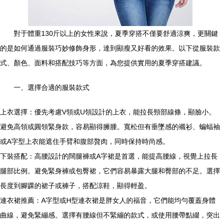
對于體重130斤以上的女性來說，夏季穿搭不僅要舒適涼爽，更關鍵
的是如何通過服裝巧妙修飾身形，達到顯瘦又好看的效果。以下從服裝款
式、顏色、面料和搭配技巧等方面，為您提供實用的夏季穿搭建議。
一、選擇合適的服裝款式
上衣選擇：優先考慮V領或U領設計的上衣，能拉長頸部線條，顯臉小。
避免高領或圓領緊身款，容易顯得臃腫。寬松但有垂墜感的襯衫、蝙蝠袖
或A字型上衣能遮住手臂和腹部贅肉，同時保持時尚感。
下裝搭配：高腰設計的闊腿褲或A字裙是首選，能提高腰線，視覺上拉長
腿部比例。避免緊身褲或包臀裙，它們容易暴露大腿和臀部的不足。選擇
長度到腳踝的裙子或褲子，搭配涼鞋，顯得輕盈。
連衣裙推薦：A字型或H型連衣裙是胖女人的福音，它們能均勻覆蓋身體
曲線，避免緊繃感。選擇有腰線但不緊繃的款式，或使用腰帶點綴，突出