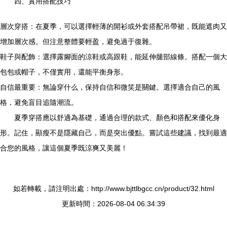
四、實用搭配技巧
層次穿搭：在夏季，可以選擇輕薄的開衫或外套搭配吊帶裙，既能遮肉又
增加層次感。但注意整體要輕盈，避免過于復雜。
鞋子與配飾：選擇露腳面的涼鞋或高跟鞋，能延伸腿部線條。搭配一個大
包包或帽子，不僅實用，還能平衡身形。
自信最重要：無論穿什么，保持自信和微笑是關鍵。選擇適合自己的風
格，避免盲目追隨潮流。
夏季穿搭應以舒適為基礎，通過合理的款式、顏色和搭配來優化身
形。記住，顯瘦不是隱藏自己，而是突出優點。嘗試這些建議，找到最適
合您的風格，讓這個夏季既涼爽又美麗！
如若轉載，請注明出處：http://www.bjttlbgcc.cn/product/32.html
更新時間：2026-08-04 06:34:39