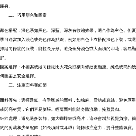
腰身。
二、巧用顏色和圖案
顏色搭配：深色系如黑色、深藍、深灰有收縮效果，適合作為主色。但夏
季可適當加入淺色或亮色作為點綴，例如用白色上衣搭配深色下裝，或選
擇縱向條紋的服裝，能拉長身形。避免全身淺色或大面積的印花，容易顯
胖。
圖案選擇：小圖案或縱向條紋比大花朵或橫向條紋更顯瘦。純色或簡約幾
何圖案是安全選擇。
三、注重面料和細節
面料優先：選擇透氣、有垂墜感的面料，如棉麻、雪紡或真絲，避免厚重
或閃亮材質，它們容易膨脹。輕薄面料能隨身體流動，掩蓋贅肉。
細節處理：避免過多裝飾，如大蝴蝶結或亮片，這些會增加視覺負擔。簡
約的剪裁和少量配飾（如長項鏈或耳環）能轉移注意力，提升整體氣質。